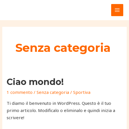
Vai
MAI
al
MEN
contenuto
Senza categoria
Ciao
Ciao mondo!
mondo!
1 commento
/
Senza categoria
/
Sportiva
Ti diamo il benvenuto in WordPress. Questo è il tuo
primo articolo. Modificalo o eliminalo e quindi inizia a
scrivere!